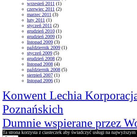
wrzesień 2011
(1)
czerwiec 2011
(2)
marzec 2011
(3)
luty 2011
(1)
styczeń 2011
(2)
grudzień 2010
(1)
grudzień 2009
(1)
listopad 2009
(3)
październik 2009
(1)
styczeń 2009
(5)
grudzień 2008
(2)
listopad 2008
(4)
październik 2008
(5)
sierpień 2007
(1)
listopad 2006
(1)
Konwent Lechia Korporacja
Poznańskich
Dumnie wspierane przez Wo
Ta strona korzysta z ciasteczek aby świadczyć usługi na najwyższym p