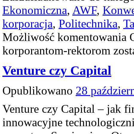
Ekonomiczna
,
AWF
,
Konwe
korporacja
,
Politechnika
,
Ta
Możliwość komentowania
korporantom-rektorom
zost
Venture czy Capital
Opublikowano
28 paździer
Venture czy Capital – jak 
innowacyjne technologiczni