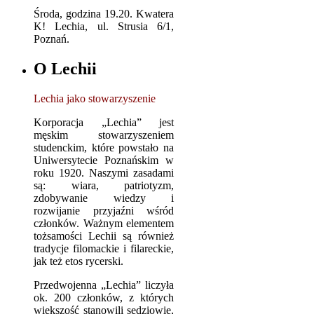
Środa, godzina 19.20. Kwatera
K! Lechia, ul. Strusia 6/1,
Poznań.
O Lechii
Lechia jako stowarzyszenie
Korporacja „Lechia” jest
męskim stowarzyszeniem
studenckim, które powstało na
Uniwersytecie Poznańskim w
roku 1920. Naszymi zasadami
są: wiara, patriotyzm,
zdobywanie wiedzy i
rozwijanie przyjaźni wśród
członków. Ważnym elementem
tożsamości Lechii są również
tradycje filomackie i filareckie,
jak też etos rycerski.
Przedwojenna „Lechia” liczyła
ok. 200 członków, z których
większość stanowili sędziowie,