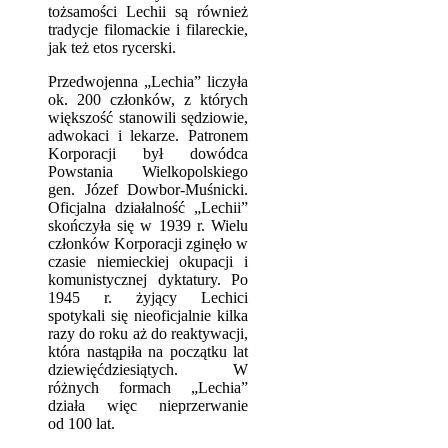
tożsamości Lechii są również
tradycje filomackie i filareckie,
jak też etos rycerski.
Przedwojenna „Lechia” liczyła
ok. 200 członków, z których
większość stanowili sędziowie,
adwokaci i lekarze. Patronem
Korporacji był dowódca
Powstania Wielkopolskiego
gen. Józef Dowbor-Muśnicki.
Oficjalna działalność „Lechii”
skończyła się w 1939 r. Wielu
członków Korporacji zginęło w
czasie niemieckiej okupacji i
komunistycznej dyktatury. Po
1945 r. żyjący Lechici
spotykali się nieoficjalnie kilka
razy do roku aż do reaktywacji,
która nastąpiła na początku lat
dziewięćdziesiątych. W
różnych formach „Lechia”
działa więc nieprzerwanie
od 100 lat.