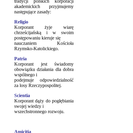
tradycji polskich korporacji
akademickich przyjmujemy
następujące zasady:
Religio
Korporant żyje wiarę
chrześcijańską i w swoim
postępowaniu kieruje się
nauczaniem Kościoła
Rzymsko-Katolickiego.
Patria
Korporant jest świadomy
obowiązku działania dla dobra
wspólnego i
podejmuje odpowiedzialność
za losy Rzeczypospolitej.
Scientia
Korporant dąży do pogłębiania
swojej wiedzy i
wszechstronnego rozwoju.
Amicitia