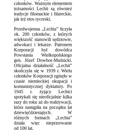
członków. Ważnym elementem
tożsamości Lechii są również
tradycje filomackie i filareckie,
jak też etos rycerski.
Przedwojenna „Lechia” liczyła
ok. 200 członków, z których
większość stanowili sędziowie,
adwokaci i lekarze. Patronem
Korporacji był dowódca
Powstania Wielkopolskiego
gen. Józef Dowbor-Muśnicki.
Oficjalna działalność „Lechii”
skończyła się w 1939 r. Wielu
członków Korporacji zginęło w
czasie niemieckiej okupacji i
komunistycznej dyktatury. Po
1945 r. żyjący Lechici
spotykali się nieoficjalnie kilka
razy do roku aż do reaktywacji,
która nastąpiła na początku lat
dziewięćdziesiątych. W
różnych formach „Lechia”
działa więc nieprzerwanie
od 100 lat.