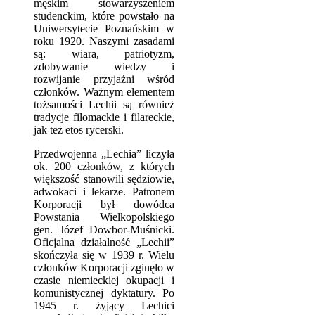
męskim stowarzyszeniem
studenckim, które powstało na
Uniwersytecie Poznańskim w
roku 1920. Naszymi zasadami
są: wiara, patriotyzm,
zdobywanie wiedzy i
rozwijanie przyjaźni wśród
członków. Ważnym elementem
tożsamości Lechii są również
tradycje filomackie i filareckie,
jak też etos rycerski.
Przedwojenna „Lechia” liczyła
ok. 200 członków, z których
większość stanowili sędziowie,
adwokaci i lekarze. Patronem
Korporacji był dowódca
Powstania Wielkopolskiego
gen. Józef Dowbor-Muśnicki.
Oficjalna działalność „Lechii”
skończyła się w 1939 r. Wielu
członków Korporacji zginęło w
czasie niemieckiej okupacji i
komunistycznej dyktatury. Po
1945 r. żyjący Lechici