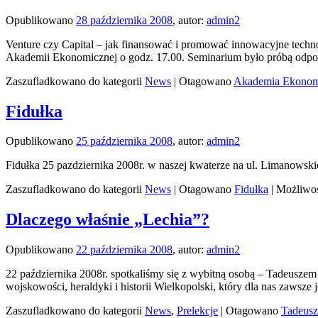
Opublikowano
28 października 2008
,
autor:
admin2
Venture czy Capital – jak finansować i promować innowacyjne tech
Akademii Ekonomicznej o godz. 17.00. Seminarium było próbą odp
Zaszufladkowano do kategorii
News
|
Otagowano
Akademia Ekonom
Fidułka
Opublikowano
25 października 2008
,
autor:
admin2
Fidułka 25 pazdziernika 2008r. w naszej kwaterze na ul. Limanows
Zaszufladkowano do kategorii
News
|
Otagowano
Fidułka
|
Możliwo
Dlaczego właśnie „Lechia”?
Opublikowano
22 października 2008
,
autor:
admin2
22 października 2008r. spotkaliśmy się z wybitną osobą – Tadeus
wojskowości, heraldyki i historii Wielkopolski, który dla nas zaws
Zaszufladkowano do kategorii
News
,
Prelekcje
|
Otagowano
Tadeusz