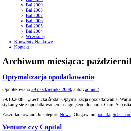
Bal 2009
Bal 2008
Bal 2007
Bal 2006
Bal 2005
Bal 2004
Wcześniej
Konwenty Naukowe
Kontakt
Archiwum miesiąca:
październi
Optymalizacja opodatkowania
Opublikowano
29 października 2008
,
autor:
admin2
29.10.2008 – „Lechicka środa” Optymalizacja opodatkowania. Warun
stykamy się z opodatkowaniem osiągniętego dochodu. Com! Sebasti
Zaszufladkowano do kategorii
News
|
Otagowano
podatki
,
Sebastia
Venture czy Capital