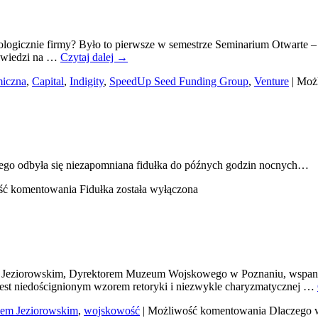
nologicznie firmy? Było to pierwsze w semestrze Seminarium Otwart
owiedzi na …
Czytaj dalej
→
iczna
,
Capital
,
Indigity
,
SpeedUp Seed Funding Group
,
Venture
|
Moż
kiego odbyła się niezapomniana fidułka do późnych godzin nocnych…
ść komentowania
Fidułka
została wyłączona
zem Jeziorowskim, Dyrektorem Muzeum Wojskowego w Poznaniu, wspani
ze jest niedoścignionym wzorem retoryki i niezwykle charyzmatycznej …
em Jeziorowskim
,
wojskowość
|
Możliwość komentowania
Dlaczego 