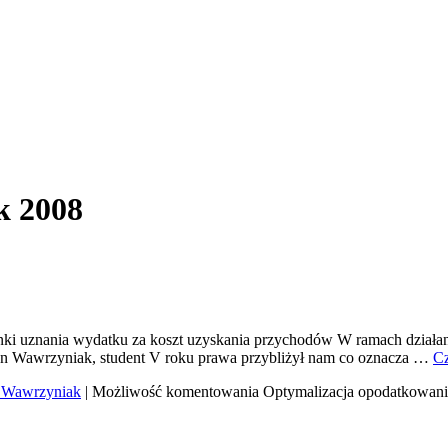
k 2008
ki uznania wydatku za koszt uzyskania przychodów W ramach działan
an Wawrzyniak, student V roku prawa przybliżył nam co oznacza …
Cz
n Wawrzyniak
|
Możliwość komentowania
Optymalizacja opodatkowani