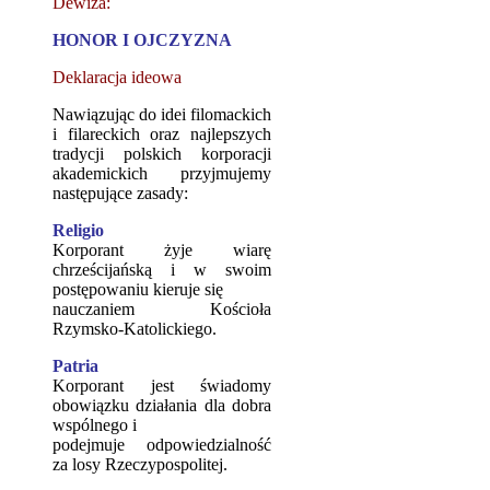
Dewiza:
HONOR I OJCZYZNA
Deklaracja ideowa
Nawiązując do idei filomackich
i filareckich oraz najlepszych
tradycji polskich korporacji
akademickich przyjmujemy
następujące zasady:
Religio
Korporant żyje wiarę
chrześcijańską i w swoim
postępowaniu kieruje się
nauczaniem Kościoła
Rzymsko-Katolickiego.
Patria
Korporant jest świadomy
obowiązku działania dla dobra
wspólnego i
podejmuje odpowiedzialność
za losy Rzeczypospolitej.