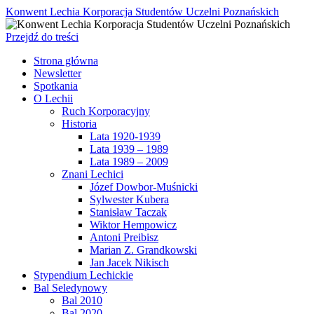
Konwent Lechia Korporacja Studentów Uczelni Poznańskich
Przejdź do treści
Strona główna
Newsletter
Spotkania
O Lechii
Ruch Korporacyjny
Historia
Lata 1920-1939
Lata 1939 – 1989
Lata 1989 – 2009
Znani Lechici
Józef Dowbor-Muśnicki
Sylwester Kubera
Stanisław Taczak
Wiktor Hempowicz
Antoni Preibisz
Marian Z. Grandkowski
Jan Jacek Nikisch
Stypendium Lechickie
Bal Seledynowy
Bal 2010
Bal 2020