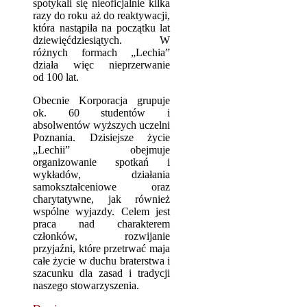
spotykali się nieoficjalnie kilka
razy do roku aż do reaktywacji,
która nastąpiła na początku lat
dziewięćdziesiątych. W
różnych formach „Lechia”
działa więc nieprzerwanie
od 100 lat.
Obecnie Korporacja grupuje
ok. 60 studentów i
absolwentów wyższych uczelni
Poznania. Dzisiejsze życie
„Lechii” obejmuje
organizowanie spotkań i
wykładów, działania
samokształceniowe oraz
charytatywne, jak również
wspólne wyjazdy. Celem jest
praca nad charakterem
członków, rozwijanie
przyjaźni, które przetrwać maja
całe życie w duchu braterstwa i
szacunku dla zasad i tradycji
naszego stowarzyszenia.