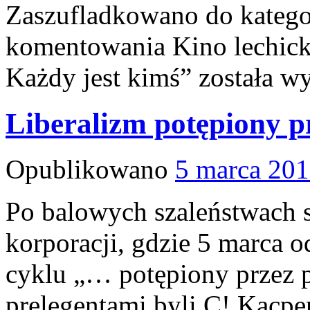
Zaszufladkowano do katego
komentowania
Kino lechic
Każdy jest kimś”
została w
Liberalizm potępiony p
Opublikowano
5 marca 20
Po balowych szaleństwach s
korporacji, gdzie 5 marca o
cyklu „… potępiony przez 
prelegentami byli C! Kacpe