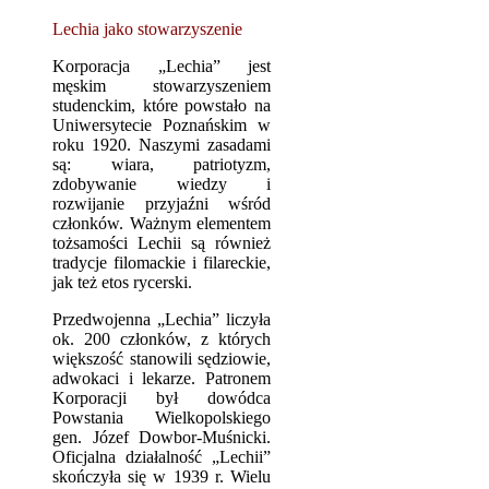
Lechia jako stowarzyszenie
Korporacja „Lechia” jest
męskim stowarzyszeniem
studenckim, które powstało na
Uniwersytecie Poznańskim w
roku 1920. Naszymi zasadami
są: wiara, patriotyzm,
zdobywanie wiedzy i
rozwijanie przyjaźni wśród
członków. Ważnym elementem
tożsamości Lechii są również
tradycje filomackie i filareckie,
jak też etos rycerski.
Przedwojenna „Lechia” liczyła
ok. 200 członków, z których
większość stanowili sędziowie,
adwokaci i lekarze. Patronem
Korporacji był dowódca
Powstania Wielkopolskiego
gen. Józef Dowbor-Muśnicki.
Oficjalna działalność „Lechii”
skończyła się w 1939 r. Wielu