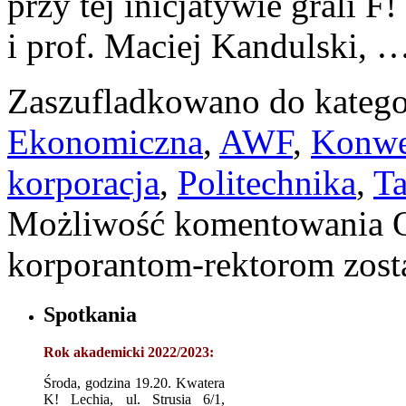
przy tej inicjatywie grali 
i prof. Maciej Kandulski, 
Zaszufladkowano do katego
Ekonomiczna
,
AWF
,
Konwe
korporacja
,
Politechnika
,
Ta
Możliwość komentowania
korporantom-rektorom
zost
Spotkania
Rok akademicki 2022/2023:
Środa, godzina 19.20. Kwatera
K! Lechia, ul. Strusia 6/1,