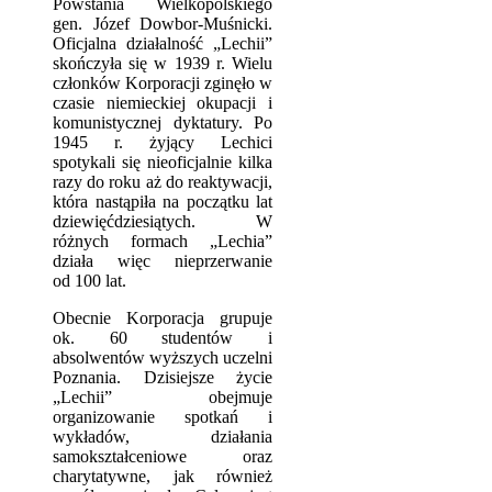
Powstania Wielkopolskiego
gen. Józef Dowbor-Muśnicki.
Oficjalna działalność „Lechii”
skończyła się w 1939 r. Wielu
członków Korporacji zginęło w
czasie niemieckiej okupacji i
komunistycznej dyktatury. Po
1945 r. żyjący Lechici
spotykali się nieoficjalnie kilka
razy do roku aż do reaktywacji,
która nastąpiła na początku lat
dziewięćdziesiątych. W
różnych formach „Lechia”
działa więc nieprzerwanie
od 100 lat.
Obecnie Korporacja grupuje
ok. 60 studentów i
absolwentów wyższych uczelni
Poznania. Dzisiejsze życie
„Lechii” obejmuje
organizowanie spotkań i
wykładów, działania
samokształceniowe oraz
charytatywne, jak również