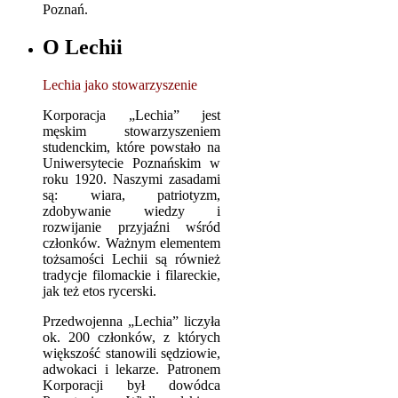
Poznań.
O Lechii
Lechia jako stowarzyszenie
Korporacja „Lechia” jest
męskim stowarzyszeniem
studenckim, które powstało na
Uniwersytecie Poznańskim w
roku 1920. Naszymi zasadami
są: wiara, patriotyzm,
zdobywanie wiedzy i
rozwijanie przyjaźni wśród
członków. Ważnym elementem
tożsamości Lechii są również
tradycje filomackie i filareckie,
jak też etos rycerski.
Przedwojenna „Lechia” liczyła
ok. 200 członków, z których
większość stanowili sędziowie,
adwokaci i lekarze. Patronem
Korporacji był dowódca