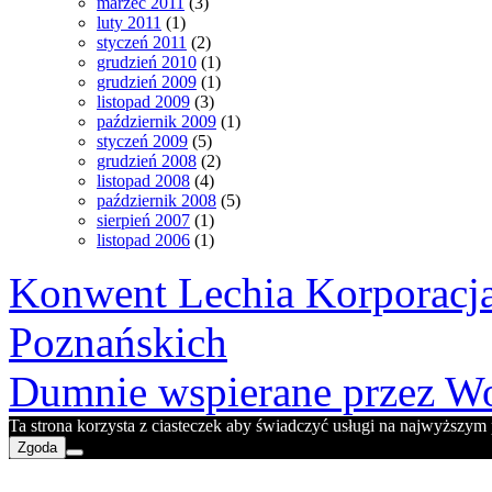
marzec 2011
(3)
luty 2011
(1)
styczeń 2011
(2)
grudzień 2010
(1)
grudzień 2009
(1)
listopad 2009
(3)
październik 2009
(1)
styczeń 2009
(5)
grudzień 2008
(2)
listopad 2008
(4)
październik 2008
(5)
sierpień 2007
(1)
listopad 2006
(1)
Konwent Lechia Korporacja
Poznańskich
Dumnie wspierane przez Wo
Ta strona korzysta z ciasteczek aby świadczyć usługi na najwyższym p
Zgoda