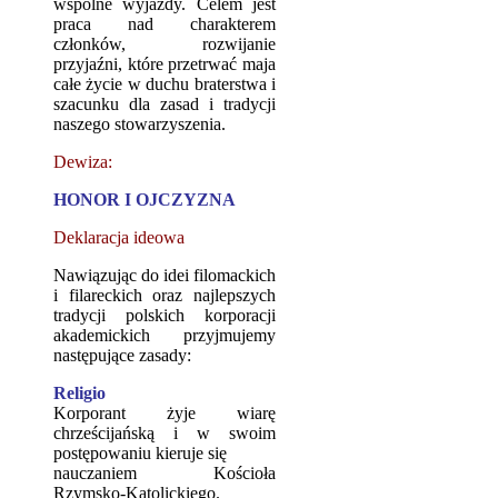
wspólne wyjazdy. Celem jest
praca nad charakterem
członków, rozwijanie
przyjaźni, które przetrwać maja
całe życie w duchu braterstwa i
szacunku dla zasad i tradycji
naszego stowarzyszenia.
Dewiza:
HONOR I OJCZYZNA
Deklaracja ideowa
Nawiązując do idei filomackich
i filareckich oraz najlepszych
tradycji polskich korporacji
akademickich przyjmujemy
następujące zasady:
Religio
Korporant żyje wiarę
chrześcijańską i w swoim
postępowaniu kieruje się
nauczaniem Kościoła
Rzymsko-Katolickiego.