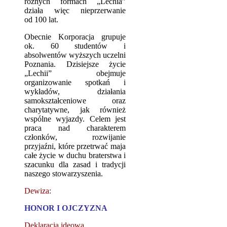
różnych formach „Lechia”
działa więc nieprzerwanie
od 100 lat.
Obecnie Korporacja grupuje
ok. 60 studentów i
absolwentów wyższych uczelni
Poznania. Dzisiejsze życie
„Lechii” obejmuje
organizowanie spotkań i
wykładów, działania
samokształceniowe oraz
charytatywne, jak również
wspólne wyjazdy. Celem jest
praca nad charakterem
członków, rozwijanie
przyjaźni, które przetrwać maja
całe życie w duchu braterstwa i
szacunku dla zasad i tradycji
naszego stowarzyszenia.
Dewiza:
HONOR I OJCZYZNA
Deklaracja ideowa