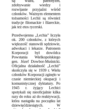
są: wiara, patriotyzm,
zdobywanie wiedzy i
rozwijanie przyjaźni wśród
członków. Ważnym elementem
tożsamości Lechii są również
tradycje filomackie i filareckie,
jak też etos rycerski.
Przedwojenna „Lechia” liczyła
ok. 200 członków, z których
większość stanowili sędziowie,
adwokaci i lekarze. Patronem
Korporacji był dowódca
Powstania Wielkopolskiego
gen. Józef Dowbor-Muśnicki.
Oficjalna działalność „Lechii”
skończyła się w 1939 r. Wielu
członków Korporacji zginęło w
czasie niemieckiej okupacji i
komunistycznej dyktatury. Po
1945 r. żyjący Lechici
spotykali się nieoficjalnie kilka
razy do roku aż do reaktywacji,
która nastąpiła na początku lat
dziewięćdziesiątych. W