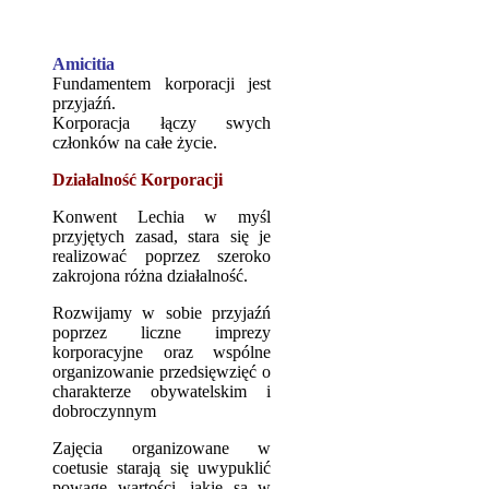
Amicitia
Fundamentem korporacji jest
przyjaźń.
Korporacja łączy swych
członków na całe życie.
Działalność Korporacji
Konwent Lechia w myśl
przyjętych zasad, stara się je
realizować poprzez szeroko
zakrojona różna działalność.
Rozwijamy w sobie przyjaźń
poprzez liczne imprezy
korporacyjne oraz wspólne
organizowanie przedsięwzięć o
charakterze obywatelskim i
dobroczynnym
Zajęcia organizowane w
coetusie starają się uwypuklić
powagę wartości, jakie są w