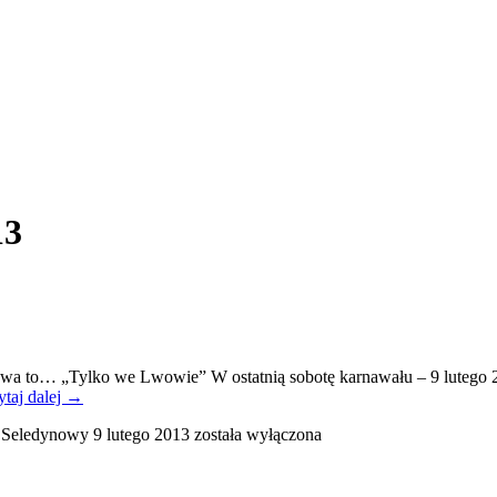
13
wa to… „Tylko we Lwowie” W ostatnią sobotę karnawału – 9 lutego 
taj dalej
→
 Seledynowy 9 lutego 2013
została wyłączona