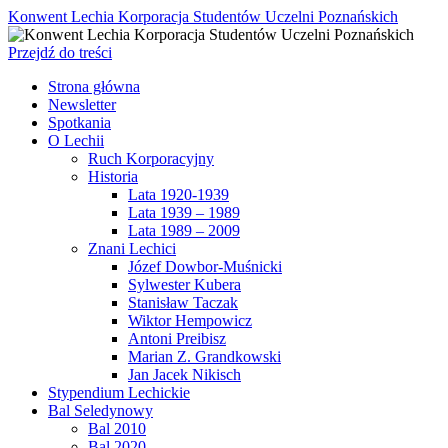
Konwent Lechia Korporacja Studentów Uczelni Poznańskich
Przejdź do treści
Strona główna
Newsletter
Spotkania
O Lechii
Ruch Korporacyjny
Historia
Lata 1920-1939
Lata 1939 – 1989
Lata 1989 – 2009
Znani Lechici
Józef Dowbor-Muśnicki
Sylwester Kubera
Stanisław Taczak
Wiktor Hempowicz
Antoni Preibisz
Marian Z. Grandkowski
Jan Jacek Nikisch
Stypendium Lechickie
Bal Seledynowy
Bal 2010
Bal 2020