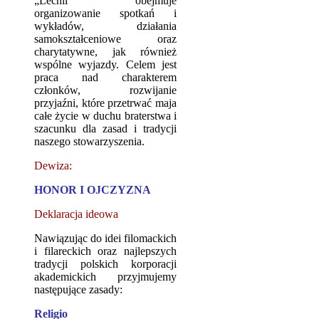
„Lechii” obejmuje
organizowanie spotkań i
wykładów, działania
samokształceniowe oraz
charytatywne, jak również
wspólne wyjazdy. Celem jest
praca nad charakterem
członków, rozwijanie
przyjaźni, które przetrwać maja
całe życie w duchu braterstwa i
szacunku dla zasad i tradycji
naszego stowarzyszenia.
Dewiza:
HONOR I OJCZYZNA
Deklaracja ideowa
Nawiązując do idei filomackich
i filareckich oraz najlepszych
tradycji polskich korporacji
akademickich przyjmujemy
następujące zasady:
Religio