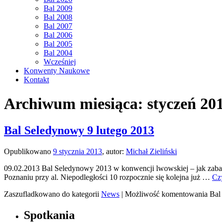
Bal 2009
Bal 2008
Bal 2007
Bal 2006
Bal 2005
Bal 2004
Wcześniej
Konwenty Naukowe
Kontakt
Archiwum miesiąca:
styczeń 20
Bal Seledynowy 9 lutego 2013
Opublikowano
9 stycznia 2013
,
autor:
Michał Zieliński
09.02.2013 Bal Seledynowy 2013 w konwencji lwowskiej – jak zaba
Poznaniu przy al. Niepodległości 10 rozpocznie się kolejna już …
Czy
Zaszufladkowano do kategorii
News
|
Możliwość komentowania
Bal
Spotkania