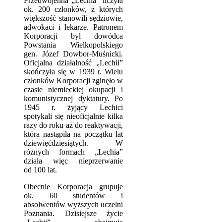
Przedwojenna „Lechia” liczyła
ok. 200 członków, z których
większość stanowili sędziowie,
adwokaci i lekarze. Patronem
Korporacji był dowódca
Powstania Wielkopolskiego
gen. Józef Dowbor-Muśnicki.
Oficjalna działalność „Lechii”
skończyła się w 1939 r. Wielu
członków Korporacji zginęło w
czasie niemieckiej okupacji i
komunistycznej dyktatury. Po
1945 r. żyjący Lechici
spotykali się nieoficjalnie kilka
razy do roku aż do reaktywacji,
która nastąpiła na początku lat
dziewięćdziesiątych. W
różnych formach „Lechia”
działa więc nieprzerwanie
od 100 lat.
Obecnie Korporacja grupuje
ok. 60 studentów i
absolwentów wyższych uczelni
Poznania. Dzisiejsze życie