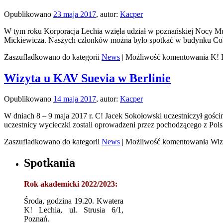
Opublikowano
23 maja 2017
,
autor:
Kacper
W tym roku Korporacja Lechia wzięła udział w poznańskiej Nocy Mu
Mickiewicza. Naszych członków można było spotkać w budynku C
Zaszufladkowano do kategorii
News
|
Możliwość komentowania
K! 
Wizyta u KAV Suevia w Berlinie
Opublikowano
14 maja 2017
,
autor:
Kacper
W dniach 8 – 9 maja 2017 r. C! Jacek Sokołowski uczestniczył gośc
uczestnicy wycieczki zostali oprowadzeni przez pochodzącego z Po
Zaszufladkowano do kategorii
News
|
Możliwość komentowania
Wiz
Spotkania
Rok akademicki 2022/2023:
Środa, godzina 19.20. Kwatera
K! Lechia, ul. Strusia 6/1,
Poznań.