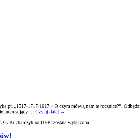
ka pt. „1517-1717-1917 – O czym mówią nam te rocznice?”. Odbędzie 
ie interesujący …
Czytaj dalej
→
f. G. Kucharczyk na UEP!
została wyłączona
eów!