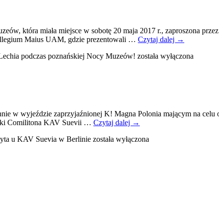
zeów, która miała miejsce w sobotę 20 maja 2017 r., zaproszona prz
ollegium Maius UAM, gdzie prezentowali …
Czytaj dalej
→
Lechia podczas poznańskiej Nocy Muzeów!
została wyłączona
innie w wyjeździe zaprzyjaźnionej K! Magna Polonia mającym na celu
lski Comilitona KAV Suevii …
Czytaj dalej
→
yta u KAV Suevia w Berlinie
została wyłączona