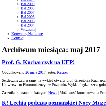
Bal 2009
Bal 2008
Bal 2007
Bal 2006
Bal 2005
Bal 2004
Wcześniej
Konwenty Naukowe
Kontakt
Archiwum miesiąca:
maj 2017
Prof. G. Kucharczyk na UEP!
Opublikowano
26 maja 2017
,
autor:
Kacper
Serdecznie zapraszamy na wykład otwarty prof. Grzegorza Kucharczy
Uniwersytetu Ekonomicznego w Poznaniu. Wykład będzie szczególn
Zaszufladkowano do kategorii
News
|
Możliwość komentowania
Pro
K! Lechia podczas poznańskiej Nocy Muz