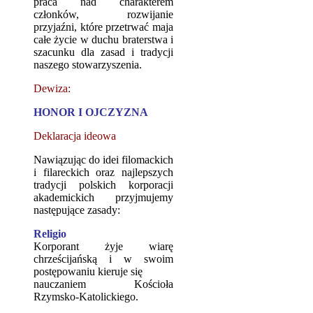
praca nad charakterem
członków, rozwijanie
przyjaźni, które przetrwać maja
całe życie w duchu braterstwa i
szacunku dla zasad i tradycji
naszego stowarzyszenia.
Dewiza:
HONOR I OJCZYZNA
Deklaracja ideowa
Nawiązując do idei filomackich
i filareckich oraz najlepszych
tradycji polskich korporacji
akademickich przyjmujemy
następujące zasady:
Religio
Korporant żyje wiarę
chrześcijańską i w swoim
postępowaniu kieruje się
nauczaniem Kościoła
Rzymsko-Katolickiego.