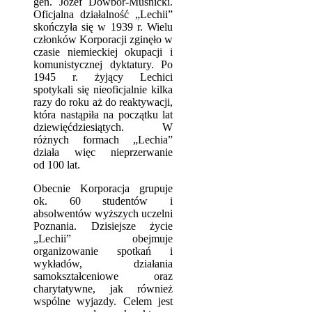
gen. Józef Dowbor-Muśnicki.
Oficjalna działalność „Lechii”
skończyła się w 1939 r. Wielu
członków Korporacji zginęło w
czasie niemieckiej okupacji i
komunistycznej dyktatury. Po
1945 r. żyjący Lechici
spotykali się nieoficjalnie kilka
razy do roku aż do reaktywacji,
która nastąpiła na początku lat
dziewięćdziesiątych. W
różnych formach „Lechia”
działa więc nieprzerwanie
od 100 lat.
Obecnie Korporacja grupuje
ok. 60 studentów i
absolwentów wyższych uczelni
Poznania. Dzisiejsze życie
„Lechii” obejmuje
organizowanie spotkań i
wykładów, działania
samokształceniowe oraz
charytatywne, jak również
wspólne wyjazdy. Celem jest