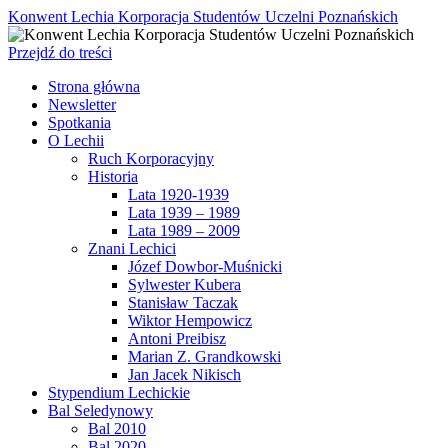
Konwent Lechia Korporacja Studentów Uczelni Poznańskich
Przejdź do treści
Strona główna
Newsletter
Spotkania
O Lechii
Ruch Korporacyjny
Historia
Lata 1920-1939
Lata 1939 – 1989
Lata 1989 – 2009
Znani Lechici
Józef Dowbor-Muśnicki
Sylwester Kubera
Stanisław Taczak
Wiktor Hempowicz
Antoni Preibisz
Marian Z. Grandkowski
Jan Jacek Nikisch
Stypendium Lechickie
Bal Seledynowy
Bal 2010
Bal 2020