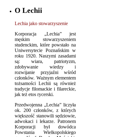
O Lechii
Lechia jako stowarzyszenie
Korporacja „Lechia” jest
męskim stowarzyszeniem
studenckim, które powstało na
Uniwersytecie Poznańskim w
roku 1920. Naszymi zasadami
są: wiara, patriotyzm,
zdobywanie wiedzy i
rozwijanie przyjaźni wśród
członków. Ważnym elementem
tożsamości Lechii są również
tradycje filomackie i filareckie,
jak też etos rycerski.
Przedwojenna „Lechia” liczyła
ok. 200 członków, z których
większość stanowili sędziowie,
adwokaci i lekarze. Patronem
Korporacji był dowódca
Powstania Wielkopolskiego