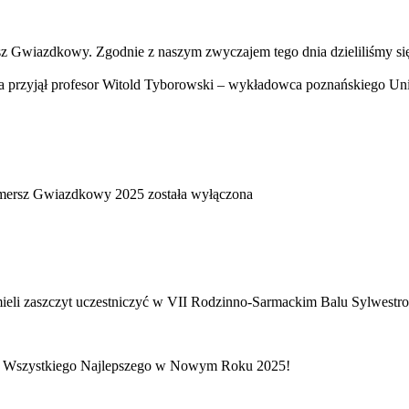
sz Gwiazdkowy. Zgodnie z naszym zwyczajem tego dnia dzieliliśmy się
usa przyjął profesor Witold Tyborowski – wykładowca poznańskiego U
ersz Gwiazdkowy 2025
została wyłączona
 mieli zaszczyt uczestniczyć w VII Rodzinno-Sarmackim Balu Sylwes
ie! Wszystkiego Najlepszego w Nowym Roku 2025!