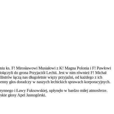
aniu ks. F! Mirosławowi Musiałowi z K! Magna Polonia i F! Pawłowi
łączyli do grona Przyjaciół Lechii. Jest w nim również F! Michał
strów łączą nas długoletnie więzy przyjaźni, od każdego z ich
 cenny głos doradczy w naszych lechickich sprawach korporacyjnych.
Czynnego i Ławy Fuksowskiej, upłynęło w bardzo miłej atmosferze.
skie głosy Apel Jasnogórski.