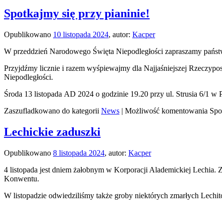
Spotkajmy się przy pianinie!
Opublikowano
10 listopada 2024
,
autor:
Kacper
W przeddzień Narodowego Święta Niepodległości zapraszamy państwa
Przyjdźmy licznie i razem wyśpiewajmy dla Najjaśniejszej Rzeczypos
Niepodległości.
Środa 13 listopada AD 2024 o godzinie 19.20 przy ul. Strusia 6/1 w
Zaszufladkowano do kategorii
News
|
Możliwość komentowania
Spo
Lechickie zaduszki
Opublikowano
8 listopada 2024
,
autor:
Kacper
4 listopada jest dniem żałobnym w Korporacji Alademickiej Lechia.
Konwentu.
W listopadzie odwiedziliśmy także groby niektórych zmarłych Lechi