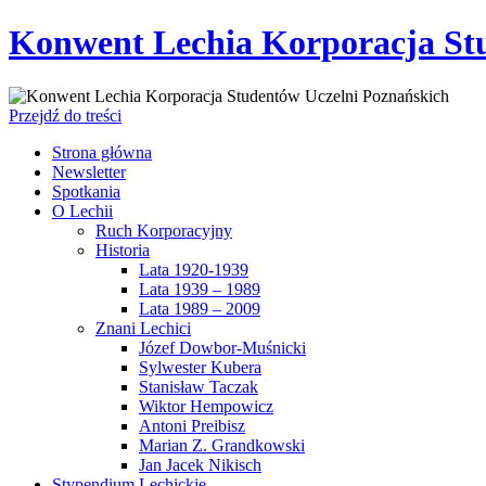
Konwent Lechia Korporacja St
Przejdź do treści
Strona główna
Newsletter
Spotkania
O Lechii
Ruch Korporacyjny
Historia
Lata 1920-1939
Lata 1939 – 1989
Lata 1989 – 2009
Znani Lechici
Józef Dowbor-Muśnicki
Sylwester Kubera
Stanisław Taczak
Wiktor Hempowicz
Antoni Preibisz
Marian Z. Grandkowski
Jan Jacek Nikisch
Stypendium Lechickie