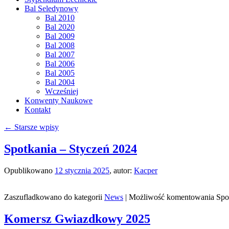
Bal Seledynowy
Bal 2010
Bal 2020
Bal 2009
Bal 2008
Bal 2007
Bal 2006
Bal 2005
Bal 2004
Wcześniej
Konwenty Naukowe
Kontakt
←
Starsze wpisy
Spotkania – Styczeń 2024
Opublikowano
12 stycznia 2025
,
autor:
Kacper
Zaszufladkowano do kategorii
News
|
Możliwość komentowania
Spo
Komersz Gwiazdkowy 2025