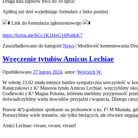
Druga tura zapisów trwa do 10 lipca!
Aplikuj już dziś wypełniając formularz z linku poniżej
Link do formularza zgłoszeniowego
https://forms.gle/bGc1K1HeG16PohkK7
Zaszufladkowano do kategorii
News
|
Możliwość komentowania
Dru
Wręczenie tytułów Amicus Lechiae
Opublikowano
27 lutego 2024
,
autor:
Wojciech W.
W sobotę 23.02 miała miejsce bardzo sympatyczna uroczystość w kor
Ratajczakowi z K! Masovia tytułu Amicus Lechiae, wręczyliśmy okoli
Godlewski z K! Magna Polonia, któremu mieliśmy przyjemność przeka
doświadczyliśmy wielu dowodów przyjaźni i wsparcia. Dlatego cieszy
Prawie 4(!)-godzinne spotkanie na probostwie u ks. F! M Musiała, g
Poruszyliśmy wiele tematów, nie tylko bieżących, ale również sięgaj
Amici Lechiae: vivant, vivant, vivant!