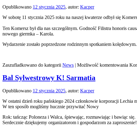
Opublikowano
12 stycznia 2025
,
autor:
Kacper
W sobotę 11 stycznia 2025 roku na naszej kwaterze odbył się Komer
Ten Komersz był dla nas szczególnym. Godność Filistra honoris ca
nowego giermka – Karola.
Wydarzenie zostało poprzedzone rodzinnym spotkaniem kolędowym.
Zaszufladkowano do kategorii
News
|
Możliwość komentowania
Kom
Bal Sylwestrowy K! Sarmatia
Opublikowano
12 stycznia 2025
,
autor:
Kacper
W ostatni dzień roku pańskiego 2024 członkowie korporacji Lechia
W ten sposób mogliśmy hucznie przywitać Nowy
Rok: tańcząc Poloneza i Walca, śpiewając, rozmawiając i bawiąc się.
Serdecznie dziękujemy organizatorom i gospodarzom za zaproszen