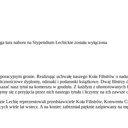
ga tura naboru na Stypendium Lechickie
została wyłączona
poracyjnym gronie. Realizując uchwałę naszego Koła Filistrów o nad
cznościowe dyplomy, odznaki i podarunki książkowe. Dwaj filistrzy do
zać nasz tytuł na komerszu w grudniu. Z każdym z uhonorowanych fili
my się z przyjęcia przez nich naszego tytułu i liczymy na ich zawsze
dzie Lechię reprezentowali przedstawiciele Koła Filistrów, Konwentu 
ących wiele lat wstecz. A na koniec zabrzmiał pięknie zaśpiewany na mę