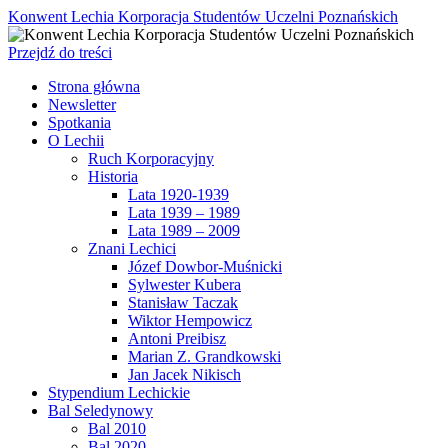
Konwent Lechia Korporacja Studentów Uczelni Poznańskich
Przejdź do treści
Strona główna
Newsletter
Spotkania
O Lechii
Ruch Korporacyjny
Historia
Lata 1920-1939
Lata 1939 – 1989
Lata 1989 – 2009
Znani Lechici
Józef Dowbor-Muśnicki
Sylwester Kubera
Stanisław Taczak
Wiktor Hempowicz
Antoni Preibisz
Marian Z. Grandkowski
Jan Jacek Nikisch
Stypendium Lechickie
Bal Seledynowy
Bal 2010
Bal 2020