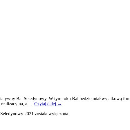
rytatywny Bal Seledynowy. W tym roku Bal będzie miał wyjątkową form
 realizacyjna, a …
Czytaj dalej
→
 Seledynowy 2021
została wyłączona