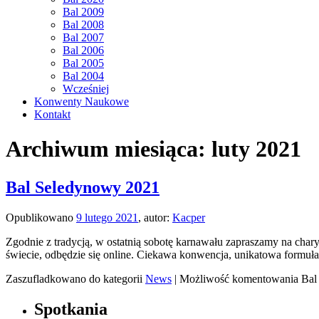
Bal 2009
Bal 2008
Bal 2007
Bal 2006
Bal 2005
Bal 2004
Wcześniej
Konwenty Naukowe
Kontakt
Archiwum miesiąca:
luty 2021
Bal Seledynowy 2021
Opublikowano
9 lutego 2021
,
autor:
Kacper
Zgodnie z tradycją, w ostatnią sobotę karnawału zapraszamy na cha
świecie, odbędzie się online. Ciekawa konwencja, unikatowa formuła
Zaszufladkowano do kategorii
News
|
Możliwość komentowania
Bal
Spotkania