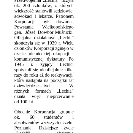
Przedwojenna „Lechia” liczyła
ok. 200 członków, z których
większość stanowili sędziowie,
adwokaci i lekarze. Patronem
Korporacji był dowódca
Powstania Wielkopolskiego
gen. Józef Dowbor-Muśnicki.
Oficjalna działalność „Lechii”
skończyła się w 1939 r. Wielu
członków Korporacji zginęło w
czasie niemieckiej okupacji i
komunistycznej dyktatury. Po
1945 r. żyjący Lechici
spotykali się nieoficjalnie kilka
razy do roku aż do reaktywacji,
która nastąpiła na początku lat
dziewięćdziesiątych. W
różnych formach „Lechia”
działa więc nieprzerwanie
od 100 lat.
Obecnie Korporacja grupuje
ok. 60 studentów i
absolwentów wyższych uczelni
Poznania. Dzisiejsze życie