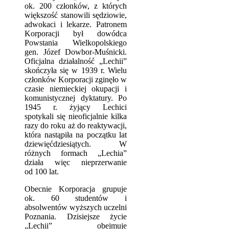
ok. 200 członków, z których
większość stanowili sędziowie,
adwokaci i lekarze. Patronem
Korporacji był dowódca
Powstania Wielkopolskiego
gen. Józef Dowbor-Muśnicki.
Oficjalna działalność „Lechii”
skończyła się w 1939 r. Wielu
członków Korporacji zginęło w
czasie niemieckiej okupacji i
komunistycznej dyktatury. Po
1945 r. żyjący Lechici
spotykali się nieoficjalnie kilka
razy do roku aż do reaktywacji,
która nastąpiła na początku lat
dziewięćdziesiątych. W
różnych formach „Lechia”
działa więc nieprzerwanie
od 100 lat.
Obecnie Korporacja grupuje
ok. 60 studentów i
absolwentów wyższych uczelni
Poznania. Dzisiejsze życie
„Lechii” obejmuje