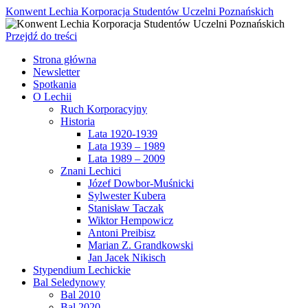
Konwent Lechia Korporacja Studentów Uczelni Poznańskich
Przejdź do treści
Strona główna
Newsletter
Spotkania
O Lechii
Ruch Korporacyjny
Historia
Lata 1920-1939
Lata 1939 – 1989
Lata 1989 – 2009
Znani Lechici
Józef Dowbor-Muśnicki
Sylwester Kubera
Stanisław Taczak
Wiktor Hempowicz
Antoni Preibisz
Marian Z. Grandkowski
Jan Jacek Nikisch
Stypendium Lechickie
Bal Seledynowy
Bal 2010
Bal 2020