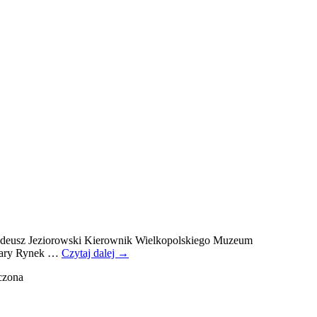
 Tadeusz Jeziorowski Kierownik Wielkopolskiego Muzeum
Stary Rynek …
Czytaj dalej
→
czona