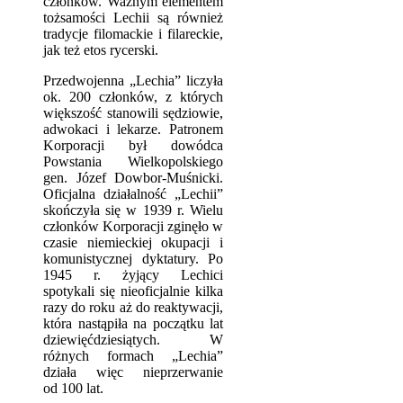
członków. Ważnym elementem
tożsamości Lechii są również
tradycje filomackie i filareckie,
jak też etos rycerski.
Przedwojenna „Lechia” liczyła
ok. 200 członków, z których
większość stanowili sędziowie,
adwokaci i lekarze. Patronem
Korporacji był dowódca
Powstania Wielkopolskiego
gen. Józef Dowbor-Muśnicki.
Oficjalna działalność „Lechii”
skończyła się w 1939 r. Wielu
członków Korporacji zginęło w
czasie niemieckiej okupacji i
komunistycznej dyktatury. Po
1945 r. żyjący Lechici
spotykali się nieoficjalnie kilka
razy do roku aż do reaktywacji,
która nastąpiła na początku lat
dziewięćdziesiątych. W
różnych formach „Lechia”
działa więc nieprzerwanie
od 100 lat.