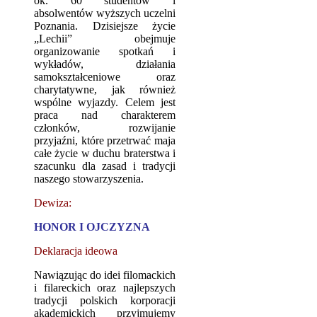
ok. 60 studentów i
absolwentów wyższych uczelni
Poznania. Dzisiejsze życie
„Lechii” obejmuje
organizowanie spotkań i
wykładów, działania
samokształceniowe oraz
charytatywne, jak również
wspólne wyjazdy. Celem jest
praca nad charakterem
członków, rozwijanie
przyjaźni, które przetrwać maja
całe życie w duchu braterstwa i
szacunku dla zasad i tradycji
naszego stowarzyszenia.
Dewiza:
HONOR I OJCZYZNA
Deklaracja ideowa
Nawiązując do idei filomackich
i filareckich oraz najlepszych
tradycji polskich korporacji
akademickich przyjmujemy