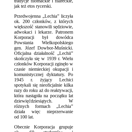
tradycje filomackie i filareckie,
jak też etos rycerski.
Przedwojenna „Lechia” liczyła
ok. 200 członków, z których
większość stanowili sędziowie,
adwokaci i lekarze. Patronem
Korporacji był dowódca
Powstania Wielkopolskiego
gen. Józef Dowbor-Muśnicki.
Oficjalna działalność „Lechii”
skończyła się w 1939 r. Wielu
członków Korporacji zginęło w
czasie niemieckiej okupacji i
komunistycznej dyktatury. Po
1945 r. żyjący Lechici
spotykali się nieoficjalnie kilka
razy do roku aż do reaktywacji,
która nastąpiła na początku lat
dziewięćdziesiątych. W
różnych formach „Lechia”
działa więc nieprzerwanie
od 100 lat.
Obecnie Korporacja grupuje