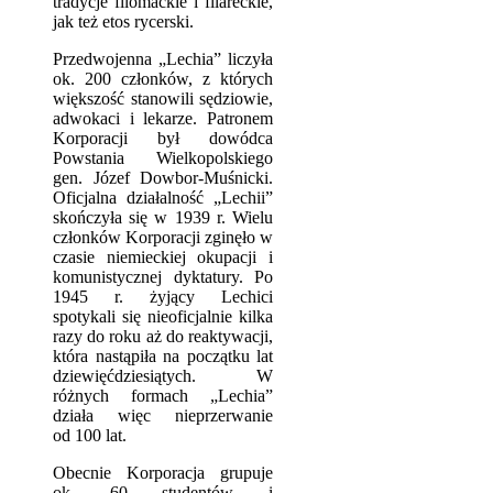
tradycje filomackie i filareckie,
jak też etos rycerski.
Przedwojenna „Lechia” liczyła
ok. 200 członków, z których
większość stanowili sędziowie,
adwokaci i lekarze. Patronem
Korporacji był dowódca
Powstania Wielkopolskiego
gen. Józef Dowbor-Muśnicki.
Oficjalna działalność „Lechii”
skończyła się w 1939 r. Wielu
członków Korporacji zginęło w
czasie niemieckiej okupacji i
komunistycznej dyktatury. Po
1945 r. żyjący Lechici
spotykali się nieoficjalnie kilka
razy do roku aż do reaktywacji,
która nastąpiła na początku lat
dziewięćdziesiątych. W
różnych formach „Lechia”
działa więc nieprzerwanie
od 100 lat.
Obecnie Korporacja grupuje
ok. 60 studentów i