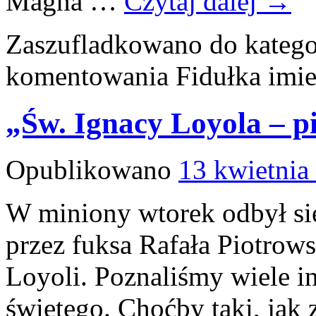
Magna …
Czytaj dalej
→
Zaszufladkowano do katego
komentowania
Fidułka imi
„Św. Ignacy Loyola – pi
Opublikowano
13 kwietnia
W miniony wtorek odbył się
przez fuksa Rafała Piotrow
Loyoli. Poznaliśmy wiele in
świętego. Choćby taki, jak 