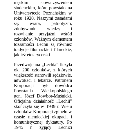
męskim stowarzyszeniem
studenckim, które powstało na
Uniwersytecie Poznańskim w
roku 1920. Naszymi zasadami
są: wiara, patriotyzm,
zdobywanie wiedzy i
rozwijanie przyjaźni wśród
członków. Ważnym elementem
tożsamości Lechii są również
tradycje filomackie i filareckie,
jak też etos rycerski.
Przedwojenna „Lechia” liczyła
ok. 200 członków, z których
większość stanowili sędziowie,
adwokaci i lekarze. Patronem
Korporacji był dowódca
Powstania Wielkopolskiego
gen. Józef Dowbor-Muśnicki.
Oficjalna działalność „Lechii”
skończyła się w 1939 r. Wielu
członków Korporacji zginęło w
czasie niemieckiej okupacji i
komunistycznej dyktatury. Po
1945 r. żyjący Lechici