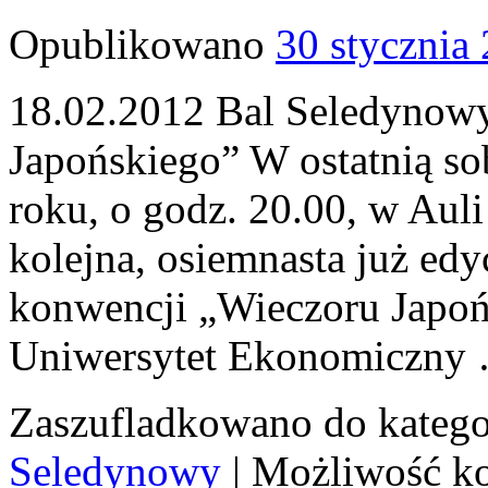
Opublikowano
30 stycznia
18.02.2012 Bal Seledynow
Japońskiego” W ostatnią so
roku, o godz. 20.00, w Auli
kolejna, osiemnasta już ed
konwencji „Wieczoru Japoń
Uniwersytet Ekonomiczn
Zaszufladkowano do katego
Seledynowy
|
Możliwość k