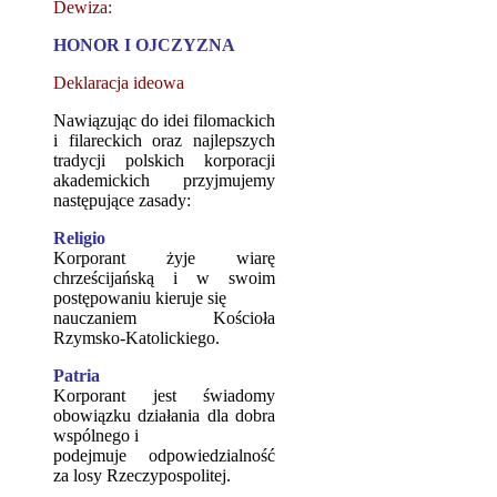
Dewiza:
HONOR I OJCZYZNA
Deklaracja ideowa
Nawiązując do idei filomackich
i filareckich oraz najlepszych
tradycji polskich korporacji
akademickich przyjmujemy
następujące zasady:
Religio
Korporant żyje wiarę
chrześcijańską i w swoim
postępowaniu kieruje się
nauczaniem Kościoła
Rzymsko-Katolickiego.
Patria
Korporant jest świadomy
obowiązku działania dla dobra
wspólnego i
podejmuje odpowiedzialność
za losy Rzeczypospolitej.