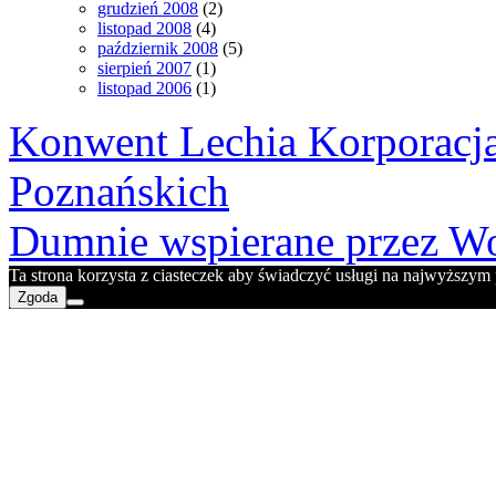
grudzień 2008
(2)
listopad 2008
(4)
październik 2008
(5)
sierpień 2007
(1)
listopad 2006
(1)
Konwent Lechia Korporacja
Poznańskich
Dumnie wspierane przez Wo
Ta strona korzysta z ciasteczek aby świadczyć usługi na najwyższym p
Zgoda