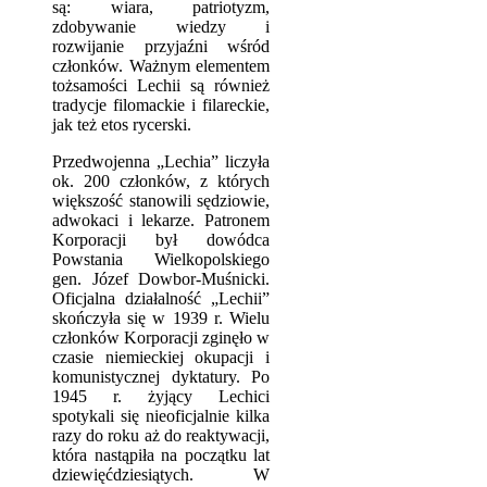
są: wiara, patriotyzm,
zdobywanie wiedzy i
rozwijanie przyjaźni wśród
członków. Ważnym elementem
tożsamości Lechii są również
tradycje filomackie i filareckie,
jak też etos rycerski.
Przedwojenna „Lechia” liczyła
ok. 200 członków, z których
większość stanowili sędziowie,
adwokaci i lekarze. Patronem
Korporacji był dowódca
Powstania Wielkopolskiego
gen. Józef Dowbor-Muśnicki.
Oficjalna działalność „Lechii”
skończyła się w 1939 r. Wielu
członków Korporacji zginęło w
czasie niemieckiej okupacji i
komunistycznej dyktatury. Po
1945 r. żyjący Lechici
spotykali się nieoficjalnie kilka
razy do roku aż do reaktywacji,
która nastąpiła na początku lat
dziewięćdziesiątych. W