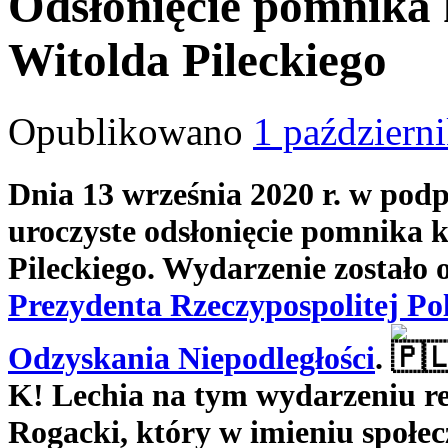
Odsłonięcie pomnika 
Witolda Pileckiego
Opublikowano
1 październ
Dnia 13 września 2020 r. w p
odp
uroczyste odsłonięcie pomnika 
Pileckiego. Wydarzenie zostało 
Prezydenta Rzeczypospolitej Po
Odzyskania Niepodległości
.
K! Lechia na tym wydarzeniu re
Rogacki, który w imieniu społec