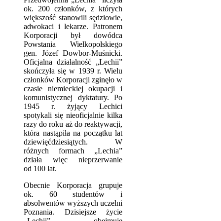
ok. 200 członków, z których
większość stanowili sędziowie,
adwokaci i lekarze. Patronem
Korporacji był dowódca
Powstania Wielkopolskiego
gen. Józef Dowbor-Muśnicki.
Oficjalna działalność „Lechii”
skończyła się w 1939 r. Wielu
członków Korporacji zginęło w
czasie niemieckiej okupacji i
komunistycznej dyktatury. Po
1945 r. żyjący Lechici
spotykali się nieoficjalnie kilka
razy do roku aż do reaktywacji,
która nastąpiła na początku lat
dziewięćdziesiątych. W
różnych formach „Lechia”
działa więc nieprzerwanie
od 100 lat.
Obecnie Korporacja grupuje
ok. 60 studentów i
absolwentów wyższych uczelni
Poznania. Dzisiejsze życie
„Lechii” obejmuje