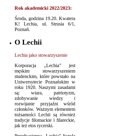
Rok akademicki 2022/2023:
Środa, godzina 19.20. Kwatera
K! Lechia, ul. Strusia 6/1,
Poznań.
O Lechii
Lechia jako stowarzyszenie
Korporacja „Lechia” jest
męskim stowarzyszeniem
studenckim, które powstało na
Uniwersytecie Poznańskim w
roku 1920. Naszymi zasadami
są: wiara, patriotyzm,
zdobywanie wiedzy i
rozwijanie przyjaźni wśród
członków. Ważnym elementem
tożsamości Lechii są również
tradycje filomackie i filareckie,
jak też etos rycerski.
Przedwojenna „Lechia” liczyła