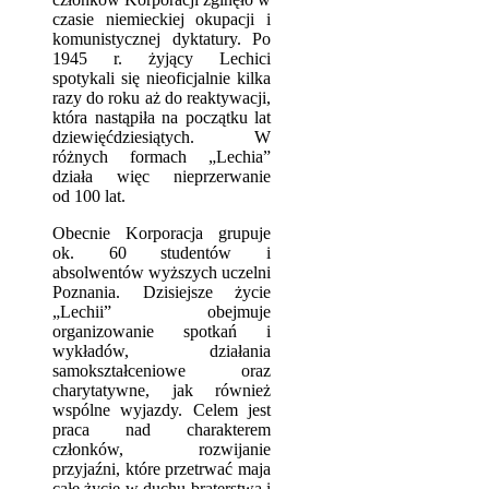
czasie niemieckiej okupacji i
komunistycznej dyktatury. Po
1945 r. żyjący Lechici
spotykali się nieoficjalnie kilka
razy do roku aż do reaktywacji,
która nastąpiła na początku lat
dziewięćdziesiątych. W
różnych formach „Lechia”
działa więc nieprzerwanie
od 100 lat.
Obecnie Korporacja grupuje
ok. 60 studentów i
absolwentów wyższych uczelni
Poznania. Dzisiejsze życie
„Lechii” obejmuje
organizowanie spotkań i
wykładów, działania
samokształceniowe oraz
charytatywne, jak również
wspólne wyjazdy. Celem jest
praca nad charakterem
członków, rozwijanie
przyjaźni, które przetrwać maja
całe życie w duchu braterstwa i