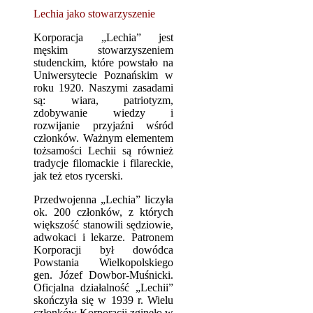
Lechia jako stowarzyszenie
Korporacja „Lechia” jest
męskim stowarzyszeniem
studenckim, które powstało na
Uniwersytecie Poznańskim w
roku 1920. Naszymi zasadami
są: wiara, patriotyzm,
zdobywanie wiedzy i
rozwijanie przyjaźni wśród
członków. Ważnym elementem
tożsamości Lechii są również
tradycje filomackie i filareckie,
jak też etos rycerski.
Przedwojenna „Lechia” liczyła
ok. 200 członków, z których
większość stanowili sędziowie,
adwokaci i lekarze. Patronem
Korporacji był dowódca
Powstania Wielkopolskiego
gen. Józef Dowbor-Muśnicki.
Oficjalna działalność „Lechii”
skończyła się w 1939 r. Wielu
członków Korporacji zginęło w