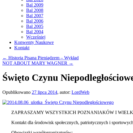
Bal 2009
Bal 2008
Bal 2007
Bal 2006
Bal 2005
Bal 2004
Wcześniej
Konwenty Naukowe
Kontakt
←
Historia Pisana Pieniądzem – Wykład
NOT ABOUT MARY WAGNER
→
Święto Czynu Niepodległościow
Opublikowano
27 lipca 2014
,
autor:
LordWeb
ZAPRASZAMY WSZYSTKICH POZNANIAKÓW I WIELK
Kontakt dla środowisk społecznych, patriotycznych i sportowyc
Obowiązki współorganizatorów: