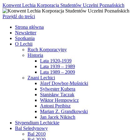
Konwent Lechia Korporacja Studentów Uczelni Poznańskich
Przejdź do treści
Strona główna
Newsletter
Spotkania
O Lechii
Ruch Korporacyjny
Historia
Lata 1920-1939
Lata 1939 – 1989
Lata 1989 – 2009
Znani Lechici
Józef Dowbor-Muśnicki
Sylwester Kubera
Stanisław Taczak
Wiktor Hempowicz
Antoni Preibisz
Marian Z. Grandkowski
Jan Jacek Nikisch
Stypendium Lechickie
Bal Seledynowy
Bal 2010
Bal 2020