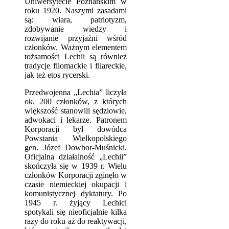
Uniwersytecie Poznańskim w
roku 1920. Naszymi zasadami
są: wiara, patriotyzm,
zdobywanie wiedzy i
rozwijanie przyjaźni wśród
członków. Ważnym elementem
tożsamości Lechii są również
tradycje filomackie i filareckie,
jak też etos rycerski.
Przedwojenna „Lechia” liczyła
ok. 200 członków, z których
większość stanowili sędziowie,
adwokaci i lekarze. Patronem
Korporacji był dowódca
Powstania Wielkopolskiego
gen. Józef Dowbor-Muśnicki.
Oficjalna działalność „Lechii”
skończyła się w 1939 r. Wielu
członków Korporacji zginęło w
czasie niemieckiej okupacji i
komunistycznej dyktatury. Po
1945 r. żyjący Lechici
spotykali się nieoficjalnie kilka
razy do roku aż do reaktywacji,