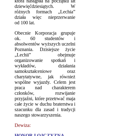
która nastąpiła na początku lat
dziewięćdziesiątych. W
różnych formach „Lechia”
działa więc nieprzerwanie
od 100 lat.
Obecnie Korporacja grupuje
ok. 60 studentów i
absolwentów wyższych uczelni
Poznania. Dzisiejsze życie
„Lechii” obejmuje
organizowanie spotkań i
wykładów, działania
samokształceniowe oraz
charytatywne, jak również
wspólne wyjazdy. Celem jest
praca nad charakterem
członków, rozwijanie
przyjaźni, które przetrwać maja
całe życie w duchu braterstwa i
szacunku dla zasad i tradycji
naszego stowarzyszenia.
Dewiza:
HONOR I OJCZYZNA