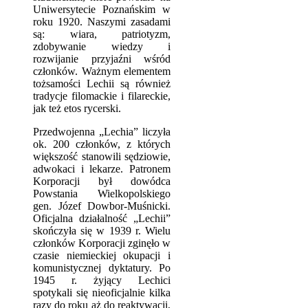
Uniwersytecie Poznańskim w
roku 1920. Naszymi zasadami
są: wiara, patriotyzm,
zdobywanie wiedzy i
rozwijanie przyjaźni wśród
członków. Ważnym elementem
tożsamości Lechii są również
tradycje filomackie i filareckie,
jak też etos rycerski.
Przedwojenna „Lechia” liczyła
ok. 200 członków, z których
większość stanowili sędziowie,
adwokaci i lekarze. Patronem
Korporacji był dowódca
Powstania Wielkopolskiego
gen. Józef Dowbor-Muśnicki.
Oficjalna działalność „Lechii”
skończyła się w 1939 r. Wielu
członków Korporacji zginęło w
czasie niemieckiej okupacji i
komunistycznej dyktatury. Po
1945 r. żyjący Lechici
spotykali się nieoficjalnie kilka
razy do roku aż do reaktywacji,