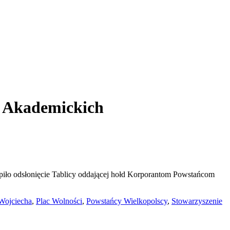
i Akademickich
ąpiło odsłonięcie Tablicy oddającej hołd Korporantom Powstańcom
 Wojciecha
,
Plac Wolności
,
Powstańcy Wielkopolscy
,
Stowarzyszenie