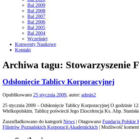
Bal 2009
Bal 2008
Bal 2007
Bal 2006
Bal 2005
Bal 2004
Wcześniej
Konwenty Naukowe
Kontakt
Archiwa tagu:
Stowarzyszenie 
Odsłonięcie Tablicy Korporacyjnej
Opublikowano
25 stycznia 2009
,
autor:
admin2
25 stycznia 2009 – Odsłonięcie Tablicy Korporacyjnej O godzinie 1
Wielkopolskim. Tablicę poświecił Jego Ekscelencja Ks. Abp. Stanis
Zaszufladkowano do kategorii
News
|
Otagowano
Fundacja Polskie 
Filistrów Poznańskich Korporacji Akademickich
|
Możliwość komen