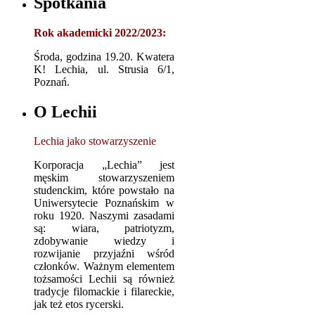
Spotkania
Rok akademicki 2022/2023:
Środa, godzina 19.20. Kwatera
K! Lechia, ul. Strusia 6/1,
Poznań.
O Lechii
Lechia jako stowarzyszenie
Korporacja „Lechia” jest
męskim stowarzyszeniem
studenckim, które powstało na
Uniwersytecie Poznańskim w
roku 1920. Naszymi zasadami
są: wiara, patriotyzm,
zdobywanie wiedzy i
rozwijanie przyjaźni wśród
członków. Ważnym elementem
tożsamości Lechii są również
tradycje filomackie i filareckie,
jak też etos rycerski.