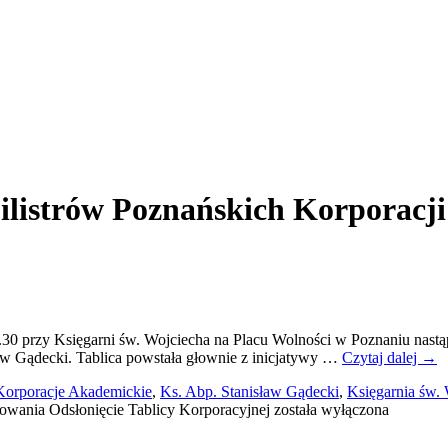
Filistrów Poznańskich Korporacj
2.30 przy Księgarni św. Wojciecha na Placu Wolności w Poznaniu nast
ław Gądecki. Tablica powstała głownie z inicjatywy …
Czytaj dalej
→
Korporacje Akademickie
,
Ks. Abp. Stanisław Gądecki
,
Księgarnia św.
towania
Odsłonięcie Tablicy Korporacyjnej
została wyłączona