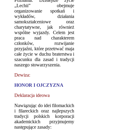
Poznania. Dzisiejsze życie
„Lechii” obejmuje
organizowanie spotkań i
wykładów, działania
samokształceniowe oraz
charytatywne, jak również
wspólne wyjazdy. Celem jest
praca nad charakterem
członków, rozwijanie
przyjaźni, które przetrwać maja
całe życie w duchu braterstwa i
szacunku dla zasad i tradycji
naszego stowarzyszenia.
Dewiza:
HONOR I OJCZYZNA
Deklaracja ideowa
Nawiązując do idei filomackich
i filareckich oraz najlepszych
tradycji polskich korporacji
akademickich przyjmujemy
następujące zasady: