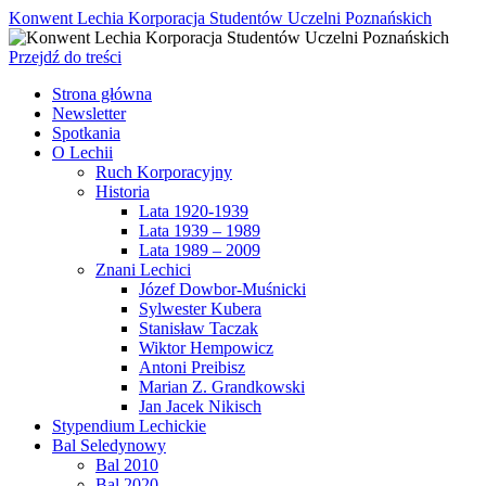
Konwent Lechia Korporacja Studentów Uczelni Poznańskich
Przejdź do treści
Strona główna
Newsletter
Spotkania
O Lechii
Ruch Korporacyjny
Historia
Lata 1920-1939
Lata 1939 – 1989
Lata 1989 – 2009
Znani Lechici
Józef Dowbor-Muśnicki
Sylwester Kubera
Stanisław Taczak
Wiktor Hempowicz
Antoni Preibisz
Marian Z. Grandkowski
Jan Jacek Nikisch
Stypendium Lechickie
Bal Seledynowy
Bal 2010
Bal 2020