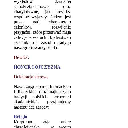
wykładów, działania
samokształceniowe oraz
charytatywne, jak również
wspólne wyjazdy. Celem jest
praca nad charakterem
członków, rozwijanie
przyjaźni, które przetrwać maja
całe życie w duchu braterstwa i
szacunku dla zasad i tradycji
naszego stowarzyszenia.
Dewiza:
HONOR I OJCZYZNA
Deklaracja ideowa
Nawiązując do idei filomackich
i filareckich oraz najlepszych
tradycji polskich korporacji
akademickich przyjmujemy
następujące zasady:
Religio
Korporant żyje wiarę
chrześcijańską i w swoim