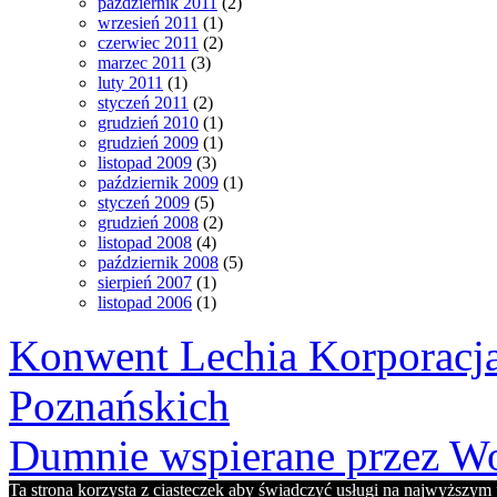
październik 2011
(2)
wrzesień 2011
(1)
czerwiec 2011
(2)
marzec 2011
(3)
luty 2011
(1)
styczeń 2011
(2)
grudzień 2010
(1)
grudzień 2009
(1)
listopad 2009
(3)
październik 2009
(1)
styczeń 2009
(5)
grudzień 2008
(2)
listopad 2008
(4)
październik 2008
(5)
sierpień 2007
(1)
listopad 2006
(1)
Konwent Lechia Korporacja
Poznańskich
Dumnie wspierane przez Wo
Ta strona korzysta z ciasteczek aby świadczyć usługi na najwyższym p