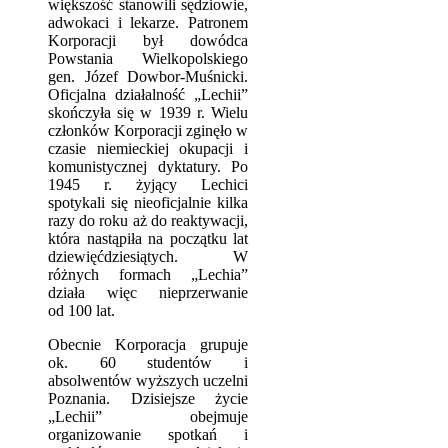
większość stanowili sędziowie,
adwokaci i lekarze. Patronem
Korporacji był dowódca
Powstania Wielkopolskiego
gen. Józef Dowbor-Muśnicki.
Oficjalna działalność „Lechii”
skończyła się w 1939 r. Wielu
członków Korporacji zginęło w
czasie niemieckiej okupacji i
komunistycznej dyktatury. Po
1945 r. żyjący Lechici
spotykali się nieoficjalnie kilka
razy do roku aż do reaktywacji,
która nastąpiła na początku lat
dziewięćdziesiątych. W
różnych formach „Lechia”
działa więc nieprzerwanie
od 100 lat.
Obecnie Korporacja grupuje
ok. 60 studentów i
absolwentów wyższych uczelni
Poznania. Dzisiejsze życie
„Lechii” obejmuje
organizowanie spotkań i