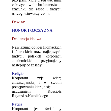
przyjaźni, które przetrwać maja
całe życie w duchu braterstwa i
szacunku dla zasad i tradycji
naszego stowarzyszenia.
Dewiza:
HONOR I OJCZYZNA
Deklaracja ideowa
Nawiązując do idei filomackich
i filareckich oraz najlepszych
tradycji polskich korporacji
akademickich przyjmujemy
następujące zasady:
Religio
Korporant żyje wiarę
chrześcijańską i w swoim
postępowaniu kieruje się
nauczaniem Kościoła
Rzymsko-Katolickiego.
Patria
Korporant jest świadomy