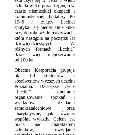
skończyła się w 1939 r. Wielu
członków Korporacji zginęło w
czasie niemieckiej okupacji i
komunistycznej dyktatury. Po
1945 r. żyjący Lechici
spotykali się nieoficjalnie kilka
razy do roku aż do reaktywacji,
która nastąpiła na początku lat
dziewięćdziesiątych. W
różnych formach „Lechia”
działa więc nieprzerwanie
od 100 lat.
Obecnie Korporacja grupuje
ok. 60 studentów i
absolwentów wyższych uczelni
Poznania. Dzisiejsze życie
„Lechii” obejmuje
organizowanie spotkań i
wykładów, działania
samokształceniowe oraz
charytatywne, jak również
wspólne wyjazdy. Celem jest
praca nad charakterem
członków, rozwijanie