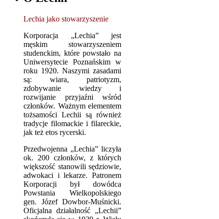
Lechia jako stowarzyszenie
Korporacja „Lechia” jest
męskim stowarzyszeniem
studenckim, które powstało na
Uniwersytecie Poznańskim w
roku 1920. Naszymi zasadami
są: wiara, patriotyzm,
zdobywanie wiedzy i
rozwijanie przyjaźni wśród
członków. Ważnym elementem
tożsamości Lechii są również
tradycje filomackie i filareckie,
jak też etos rycerski.
Przedwojenna „Lechia” liczyła
ok. 200 członków, z których
większość stanowili sędziowie,
adwokaci i lekarze. Patronem
Korporacji był dowódca
Powstania Wielkopolskiego
gen. Józef Dowbor-Muśnicki.
Oficjalna działalność „Lechii”