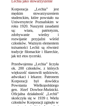
Lechia jako stowarzyszenie
Korporacja „Lechia” jest
męskim stowarzyszeniem
studenckim, które powstało na
Uniwersytecie Poznańskim w
roku 1920. Naszymi zasadami
są: wiara, patriotyzm,
zdobywanie wiedzy i
rozwijanie przyjaźni wśród
członków. Ważnym elementem
tożsamości Lechii są również
tradycje filomackie i filareckie,
jak też etos rycerski.
Przedwojenna „Lechia” liczyła
ok. 200 członków, z których
większość stanowili sędziowie,
adwokaci i lekarze. Patronem
Korporacji był dowódca
Powstania Wielkopolskiego
gen. Józef Dowbor-Muśnicki.
Oficjalna działalność „Lechii”
skończyła się w 1939 r. Wielu
członków Korporacji zginęło w