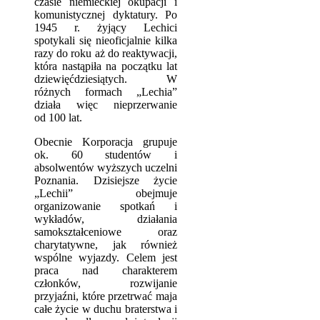
czasie niemieckiej okupacji i
komunistycznej dyktatury. Po
1945 r. żyjący Lechici
spotykali się nieoficjalnie kilka
razy do roku aż do reaktywacji,
która nastąpiła na początku lat
dziewięćdziesiątych. W
różnych formach „Lechia”
działa więc nieprzerwanie
od 100 lat.
Obecnie Korporacja grupuje
ok. 60 studentów i
absolwentów wyższych uczelni
Poznania. Dzisiejsze życie
„Lechii” obejmuje
organizowanie spotkań i
wykładów, działania
samokształceniowe oraz
charytatywne, jak również
wspólne wyjazdy. Celem jest
praca nad charakterem
członków, rozwijanie
przyjaźni, które przetrwać maja
całe życie w duchu braterstwa i