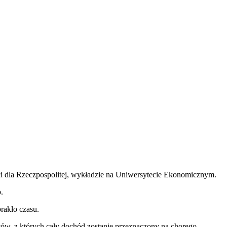
i dla Rzeczpospolitej, wykładzie na Uniwersytecie Ekonomicznym.
.
rakło czasu.
ów, z których cały dochód zostanie przeznaczony na chorego