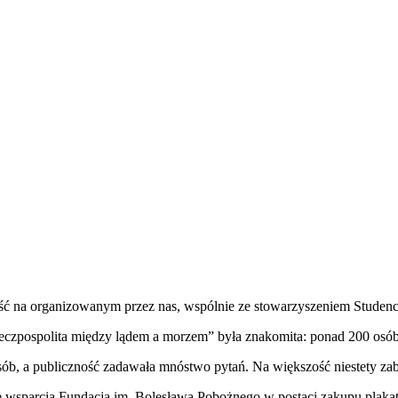
ść na organizowanym przez nas, wspólnie ze stowarzyszeniem Studenc
eczpospolita między lądem a morzem” była znakomita: ponad 200 osób
ób, a publiczność zadawała mnóstwo pytań. Na większość niestety zab
 wsparcia Fundacja im. Bolesława Pobożnego w postaci zakupu plakat