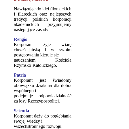
Nawiązując do idei filomackich
i filareckich oraz najlepszych
tradycji polskich korporacji
akademickich przyjmujemy
następujące zasady:
Religio
Korporant żyje wiarę
chrześcijańską i w swoim
postępowaniu kieruje się
nauczaniem Kościoła
Rzymsko-Katolickiego.
Patria
Korporant jest świadomy
obowiązku działania dla dobra
wspólnego i
podejmuje odpowiedzialność
za losy Rzeczypospolitej.
Scientia
Korporant dąży do pogłębiania
swojej wiedzy i
wszechstronnego rozwoju.