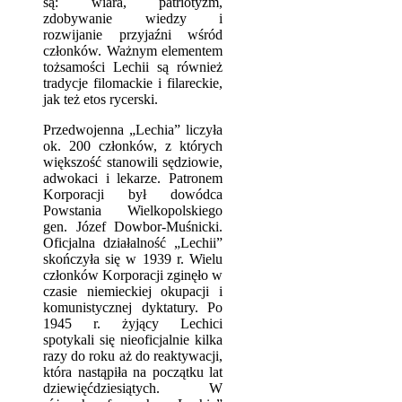
są: wiara, patriotyzm,
zdobywanie wiedzy i
rozwijanie przyjaźni wśród
członków. Ważnym elementem
tożsamości Lechii są również
tradycje filomackie i filareckie,
jak też etos rycerski.
Przedwojenna „Lechia” liczyła
ok. 200 członków, z których
większość stanowili sędziowie,
adwokaci i lekarze. Patronem
Korporacji był dowódca
Powstania Wielkopolskiego
gen. Józef Dowbor-Muśnicki.
Oficjalna działalność „Lechii”
skończyła się w 1939 r. Wielu
członków Korporacji zginęło w
czasie niemieckiej okupacji i
komunistycznej dyktatury. Po
1945 r. żyjący Lechici
spotykali się nieoficjalnie kilka
razy do roku aż do reaktywacji,
która nastąpiła na początku lat
dziewięćdziesiątych. W