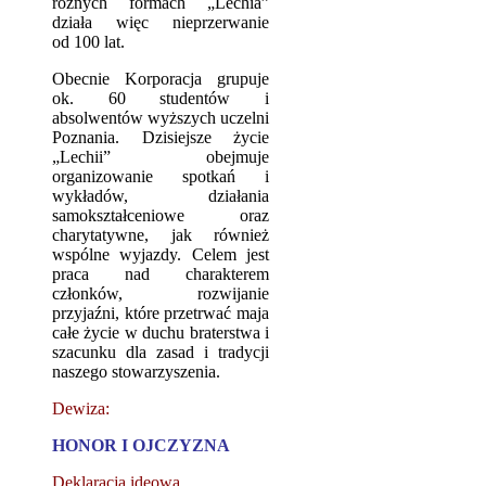
różnych formach „Lechia”
działa więc nieprzerwanie
od 100 lat.
Obecnie Korporacja grupuje
ok. 60 studentów i
absolwentów wyższych uczelni
Poznania. Dzisiejsze życie
„Lechii” obejmuje
organizowanie spotkań i
wykładów, działania
samokształceniowe oraz
charytatywne, jak również
wspólne wyjazdy. Celem jest
praca nad charakterem
członków, rozwijanie
przyjaźni, które przetrwać maja
całe życie w duchu braterstwa i
szacunku dla zasad i tradycji
naszego stowarzyszenia.
Dewiza:
HONOR I OJCZYZNA
Deklaracja ideowa