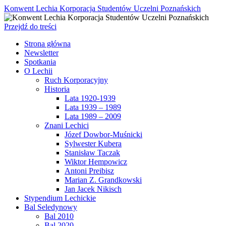
Konwent Lechia Korporacja Studentów Uczelni Poznańskich
Przejdź do treści
Strona główna
Newsletter
Spotkania
O Lechii
Ruch Korporacyjny
Historia
Lata 1920-1939
Lata 1939 – 1989
Lata 1989 – 2009
Znani Lechici
Józef Dowbor-Muśnicki
Sylwester Kubera
Stanisław Taczak
Wiktor Hempowicz
Antoni Preibisz
Marian Z. Grandkowski
Jan Jacek Nikisch
Stypendium Lechickie
Bal Seledynowy
Bal 2010
Bal 2020