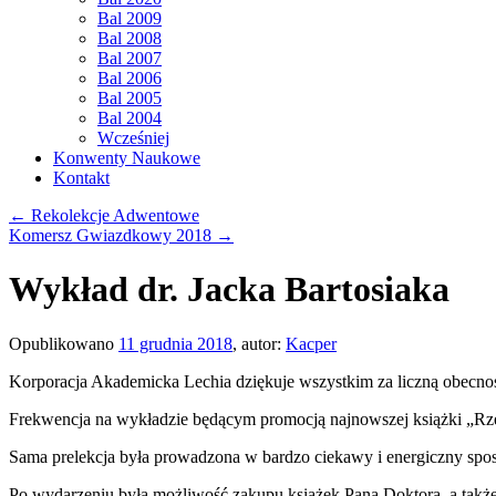
Bal 2009
Bal 2008
Bal 2007
Bal 2006
Bal 2005
Bal 2004
Wcześniej
Konwenty Naukowe
Kontakt
←
Rekolekcje Adwentowe
Komersz Gwiazdkowy 2018
→
Wykład dr. Jacka Bartosiaka
Opublikowano
11 grudnia 2018
,
autor:
Kacper
Korporacj
a Akademicka Lechia dziękuje wszystkim za liczną obecno
Frekwencja na wykładzie będącym promocją najnowszej książki „Rz
Sama prelekcja była prowadzona w bardzo ciekawy i energiczny spos
Po wydarzeniu była możliwość zakupu książek Pana Doktora, a także