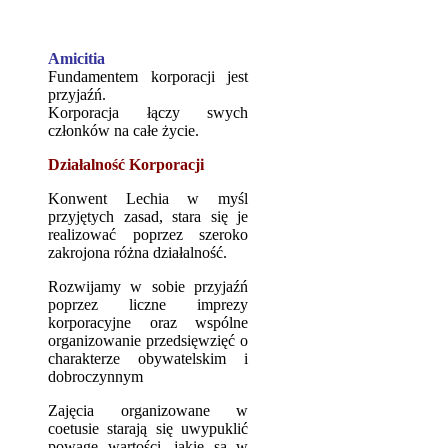
Amicitia
Fundamentem korporacji jest
przyjaźń.
Korporacja łączy swych
członków na całe życie.
Działalność Korporacji
Konwent Lechia w myśl
przyjętych zasad, stara się je
realizować poprzez szeroko
zakrojona różna działalność.
Rozwijamy w sobie przyjaźń
poprzez liczne imprezy
korporacyjne oraz wspólne
organizowanie przedsięwzięć o
charakterze obywatelskim i
dobroczynnym
Zajęcia organizowane w
coetusie starają się uwypuklić
powagę wartości, jakie są w