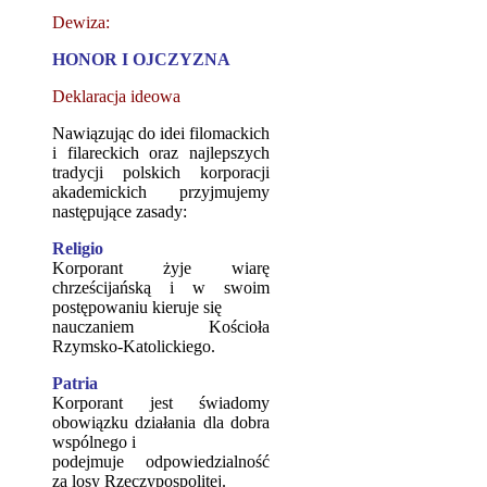
Dewiza:
HONOR I OJCZYZNA
Deklaracja ideowa
Nawiązując do idei filomackich
i filareckich oraz najlepszych
tradycji polskich korporacji
akademickich przyjmujemy
następujące zasady:
Religio
Korporant żyje wiarę
chrześcijańską i w swoim
postępowaniu kieruje się
nauczaniem Kościoła
Rzymsko-Katolickiego.
Patria
Korporant jest świadomy
obowiązku działania dla dobra
wspólnego i
podejmuje odpowiedzialność
za losy Rzeczypospolitej.