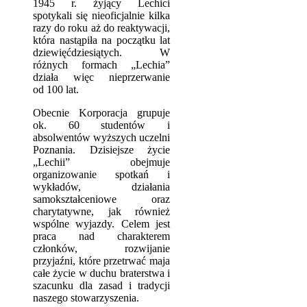
1945 r. żyjący Lechici
spotykali się nieoficjalnie kilka
razy do roku aż do reaktywacji,
która nastąpiła na początku lat
dziewięćdziesiątych. W
różnych formach „Lechia”
działa więc nieprzerwanie
od 100 lat.
Obecnie Korporacja grupuje
ok. 60 studentów i
absolwentów wyższych uczelni
Poznania. Dzisiejsze życie
„Lechii” obejmuje
organizowanie spotkań i
wykładów, działania
samokształceniowe oraz
charytatywne, jak również
wspólne wyjazdy. Celem jest
praca nad charakterem
członków, rozwijanie
przyjaźni, które przetrwać maja
całe życie w duchu braterstwa i
szacunku dla zasad i tradycji
naszego stowarzyszenia.