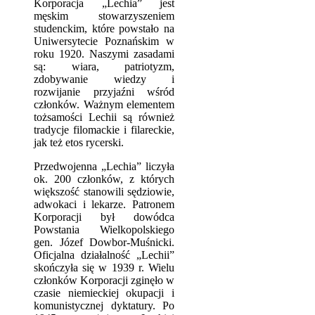
Korporacja „Lechia” jest
męskim stowarzyszeniem
studenckim, które powstało na
Uniwersytecie Poznańskim w
roku 1920. Naszymi zasadami
są: wiara, patriotyzm,
zdobywanie wiedzy i
rozwijanie przyjaźni wśród
członków. Ważnym elementem
tożsamości Lechii są również
tradycje filomackie i filareckie,
jak też etos rycerski.
Przedwojenna „Lechia” liczyła
ok. 200 członków, z których
większość stanowili sędziowie,
adwokaci i lekarze. Patronem
Korporacji był dowódca
Powstania Wielkopolskiego
gen. Józef Dowbor-Muśnicki.
Oficjalna działalność „Lechii”
skończyła się w 1939 r. Wielu
członków Korporacji zginęło w
czasie niemieckiej okupacji i
komunistycznej dyktatury. Po