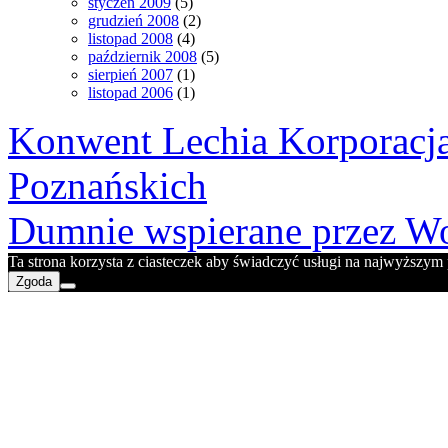
styczeń 2009
(5)
grudzień 2008
(2)
listopad 2008
(4)
październik 2008
(5)
sierpień 2007
(1)
listopad 2006
(1)
Konwent Lechia Korporacja
Poznańskich
Dumnie wspierane przez Wo
Ta strona korzysta z ciasteczek aby świadczyć usługi na najwyższym p
Zgoda