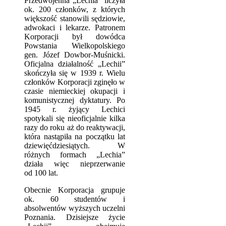
Przedwojenna „Lechia” liczyła
ok. 200 członków, z których
większość stanowili sędziowie,
adwokaci i lekarze. Patronem
Korporacji był dowódca
Powstania Wielkopolskiego
gen. Józef Dowbor-Muśnicki.
Oficjalna działalność „Lechii”
skończyła się w 1939 r. Wielu
członków Korporacji zginęło w
czasie niemieckiej okupacji i
komunistycznej dyktatury. Po
1945 r. żyjący Lechici
spotykali się nieoficjalnie kilka
razy do roku aż do reaktywacji,
która nastąpiła na początku lat
dziewięćdziesiątych. W
różnych formach „Lechia”
działa więc nieprzerwanie
od 100 lat.
Obecnie Korporacja grupuje
ok. 60 studentów i
absolwentów wyższych uczelni
Poznania. Dzisiejsze życie