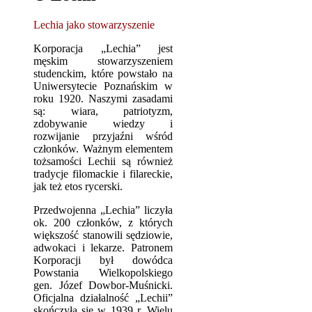
Lechia jako stowarzyszenie
Korporacja „Lechia” jest
męskim stowarzyszeniem
studenckim, które powstało na
Uniwersytecie Poznańskim w
roku 1920. Naszymi zasadami
są: wiara, patriotyzm,
zdobywanie wiedzy i
rozwijanie przyjaźni wśród
członków. Ważnym elementem
tożsamości Lechii są również
tradycje filomackie i filareckie,
jak też etos rycerski.
Przedwojenna „Lechia” liczyła
ok. 200 członków, z których
większość stanowili sędziowie,
adwokaci i lekarze. Patronem
Korporacji był dowódca
Powstania Wielkopolskiego
gen. Józef Dowbor-Muśnicki.
Oficjalna działalność „Lechii”
skończyła się w 1939 r. Wielu