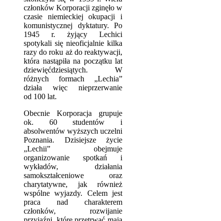
członków Korporacji zginęło w
czasie niemieckiej okupacji i
komunistycznej dyktatury. Po
1945 r. żyjący Lechici
spotykali się nieoficjalnie kilka
razy do roku aż do reaktywacji,
która nastąpiła na początku lat
dziewięćdziesiątych. W
różnych formach „Lechia”
działa więc nieprzerwanie
od 100 lat.
Obecnie Korporacja grupuje
ok. 60 studentów i
absolwentów wyższych uczelni
Poznania. Dzisiejsze życie
„Lechii” obejmuje
organizowanie spotkań i
wykładów, działania
samokształceniowe oraz
charytatywne, jak również
wspólne wyjazdy. Celem jest
praca nad charakterem
członków, rozwijanie
przyjaźni, które przetrwać maja