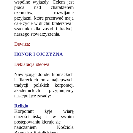
wspólne wyjazdy. Celem jest
praca nad charakterem
członków, rozwijanie
przyjaźni, które przetrwać maja
całe życie w duchu braterstwa i
szacunku dla zasad i tradycji
naszego stowarzyszenia.
Dewiza:
HONOR I OJCZYZNA
Deklaracja ideowa
Nawiązując do idei filomackich
i filareckich oraz najlepszych
tradycji polskich korporacji
akademickich przyjmujemy
następujące zasady:
Religio
Korporant żyje wiarę
chrześcijańską i w swoim
postępowaniu kieruje się
nauczaniem Kościoła
Rzymsko-Katolickiego.