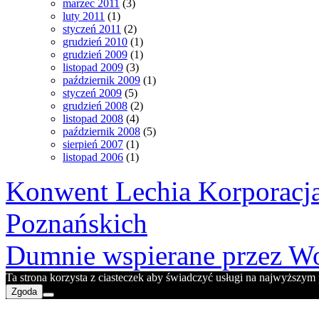
marzec 2011
(3)
luty 2011
(1)
styczeń 2011
(2)
grudzień 2010
(1)
grudzień 2009
(1)
listopad 2009
(3)
październik 2009
(1)
styczeń 2009
(5)
grudzień 2008
(2)
listopad 2008
(4)
październik 2008
(5)
sierpień 2007
(1)
listopad 2006
(1)
Konwent Lechia Korporacja
Poznańskich
Dumnie wspierane przez Wo
Ta strona korzysta z ciasteczek aby świadczyć usługi na najwyższym p
Zgoda