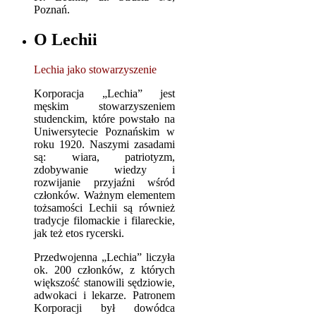
Poznań.
O Lechii
Lechia jako stowarzyszenie
Korporacja „Lechia” jest
męskim stowarzyszeniem
studenckim, które powstało na
Uniwersytecie Poznańskim w
roku 1920. Naszymi zasadami
są: wiara, patriotyzm,
zdobywanie wiedzy i
rozwijanie przyjaźni wśród
członków. Ważnym elementem
tożsamości Lechii są również
tradycje filomackie i filareckie,
jak też etos rycerski.
Przedwojenna „Lechia” liczyła
ok. 200 członków, z których
większość stanowili sędziowie,
adwokaci i lekarze. Patronem
Korporacji był dowódca