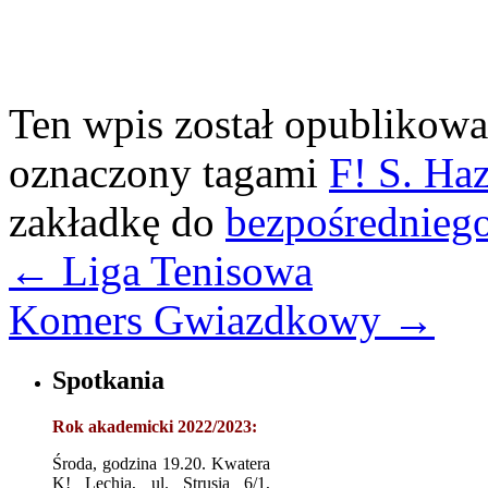
Ten wpis został opublikow
oznaczony tagami
F! S. Ha
zakładkę do
bezpośrednieg
←
Liga Tenisowa
Komers Gwiazdkowy
→
Spotkania
Rok akademicki 2022/2023:
Środa, godzina 19.20. Kwatera
K! Lechia, ul. Strusia 6/1,