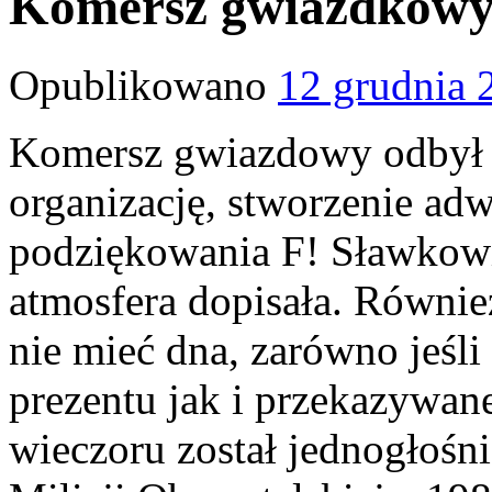
Komersz gwiazdkow
Opublikowano
12 grudnia 
Komersz gwiazdowy odbył s
organizację, stworzenie ad
podziękowania F! Sławkowi
atmosfera dopisała. Równi
nie mieć dna, zarówno jeśl
prezentu jak i przekazywane
wieczoru został jednogłośn